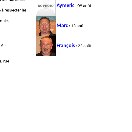
Aymeric
: 09 août
 à respecter les
mple.
Marc
: 13 août
François
V ».
: 22 août
e, rue
utien.
 table.
ent et