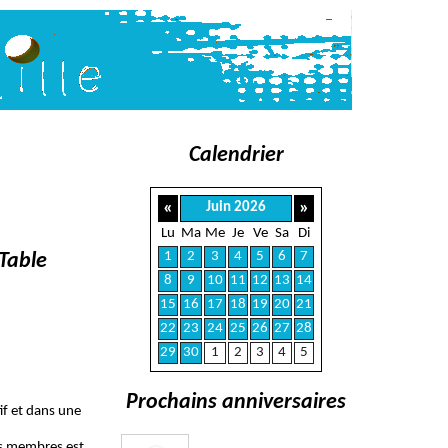
Calendrier
«
»
Juin 2026
Lu
Ma
Me
Je
Ve
Sa
Di
1
2
3
4
5
6
7
Table
8
9
10
11
12
13
14
15
16
17
18
19
20
21
22
23
24
25
26
27
28
29
30
1
2
3
4
5
Prochains anniversaires
if et dans une
es membres est