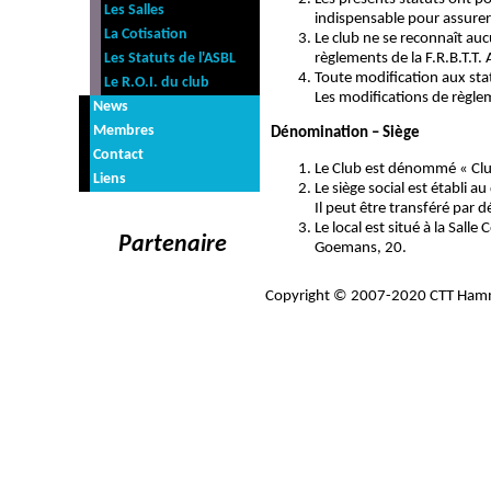
Les Salles
indispensable pour assurer
La Cotisation
Le club ne se reconnaît auc
Les Statuts de l'ASBL
règlements de la F.R.B.T.T.
Toute modification aux sta
Le R.O.I. du club
Les modifications de règle
News
Membres
Dénomination – Siège
Contact
Le Club est dénommé « Cl
Liens
Le siège social est établi a
Il peut être transféré par d
Le local est situé à la Sa
Partenaire
Goemans, 20.
Il peut être transféré par d
Jusqu'à nouvel ordre, le si
Copyright © 2007-2020 CTT Hamme
Article 2
Adhésion
L’association peut compre
Sont membres effectifs les 
Sont membres d’honneur ou 