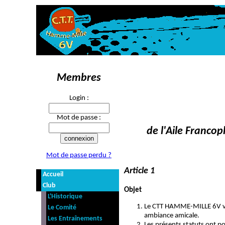
Membres
Login :
Mot de passe :
de l'Aile Franco
Mot de passe perdu ?
Article 1
Accueil
Club
Objet
L'Historique
Le CTT HAMME-MILLE 6V vise
Le Comité
ambiance amicale.
Les Entraînements
Les présents statuts ont p