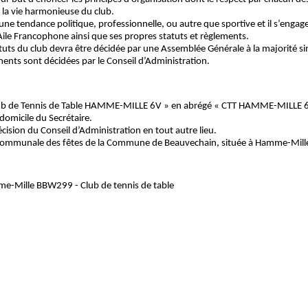
 la vie harmonieuse du club.
une tendance politique, professionnelle, ou autre que sportive et il s’engage
 Aile Francophone ainsi que ses propres statuts et règlements.
tuts du club devra être décidée par une Assemblée Générale à la majorité si
ments sont décidées par le Conseil d’Administration.
ub de Tennis de Table HAMME-MILLE 6V » en abrégé « CTT HAMME-MILLE 6
u domicile du Secrétaire.
écision du Conseil d’Administration en tout autre lieu.
lle Communale des fêtes de la Commune de Beauvechain, située à Hamme-Mill
écision du Conseil d’Administration en tout autre lieu.
ège social est situé à Hamme-Mille, rue Champ d'Oiseaux, 1.
-Mille BBW299 - Club de tennis de table
ndre des membres effectifs, des membres d’honneur et des membres de so
personnes qui adhèrent à l’Association dans le but de pratiquer le tennis de
de soutien, les personnes dont le but est de soutenir le club financièrem