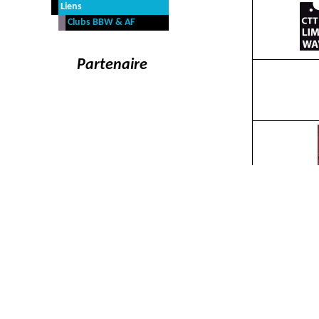
Liens
Clubs BBW & AF
Partenaire