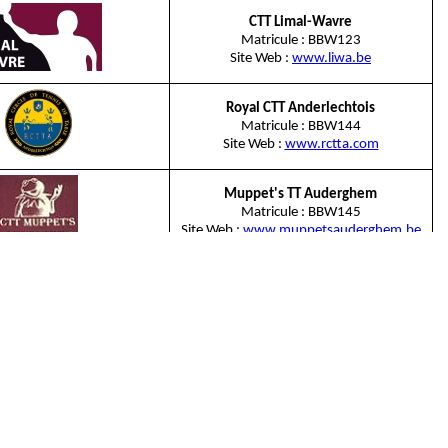
CTT Limal-Wavre
Matricule : BBW123
Site Web :
www.liwa.be
Royal CTT Anderlechtois
Matricule : BBW144
Site Web :
www.rctta.com
Muppet's TT Auderghem
Matricule : BBW145
Site Web :
www.muppetsauderghem.be
CTT Royal 1865
Matricule : BBW147
Site Web :
www.royal1865.be
Logis Auderghem TT
Matricule : BBW165
Site Web :
www.logis-auderghem.be