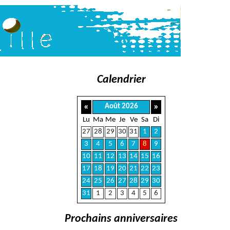
Calendrier
«
»
Août 2026
Lu
Ma
Me
Je
Ve
Sa
Di
27
28
29
30
31
1
2
3
4
5
6
7
8
9
10
11
12
13
14
15
16
17
18
19
20
21
22
23
24
25
26
27
28
29
30
31
1
2
3
4
5
6
Prochains anniversaires