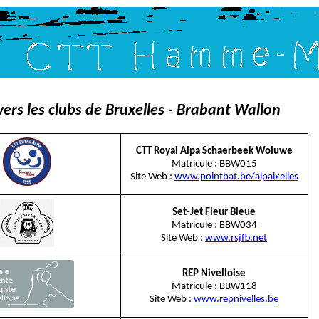
vers les clubs de Bruxelles - Brabant Wallon
CTT Royal Alpa Schaerbeek Woluwe
Matricule : BBW015
Site Web :
www.pointbat.be/alpaixelles
Set-Jet Fleur Bleue
Matricule : BBW034
Site Web :
www.rsjfb.net
REP Nivelloise
Matricule : BBW118
Site Web :
www.repnivelles.be