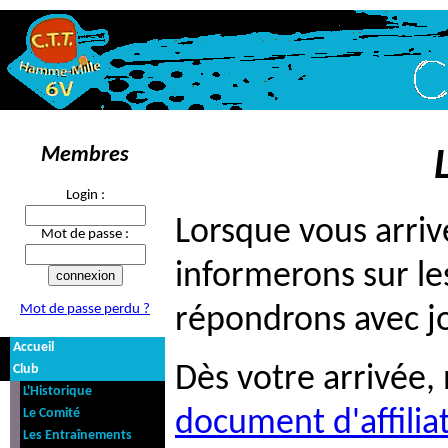
Membres
Login :
Lorsque vous arriv
Mot de passe :
informerons sur les
Mot de passe perdu ?
répondrons avec jo
Accueil
Club
Dès votre arrivée,
L'Historique
Le Comité
document d'affilia
Les Entraînements