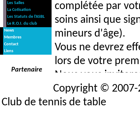
Les Salles
complétée par votr
La Cotisation
Les Statuts de l'ASBL
soins ainsi que sig
Le R.O.I. du club
News
mineurs d'âge).
Membres
Contact
Vous ne devrez eff
Liens
lors de votre premiè
Partenaire
Nous vous invitero
Copyright © 2007
afin que vous soyez
Club de tennis de table
c'est le cas, nous
cotisation annuell
votre document d'a