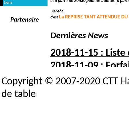
et à partir de 20h30 pour les adultes (à parti
Liens
Bientôt...
La REPRISE TANT ATTENDUE D
c'est
Partenaire
Dernières News
2018-11-15 : Liste
2018-11-09 : Forfai
2018-10-05 : Liste 
Copyright © 2007-2020 CTT H
2018-10-03 : Indisp
de table
2018-09-25 : Crité
Toutes les news