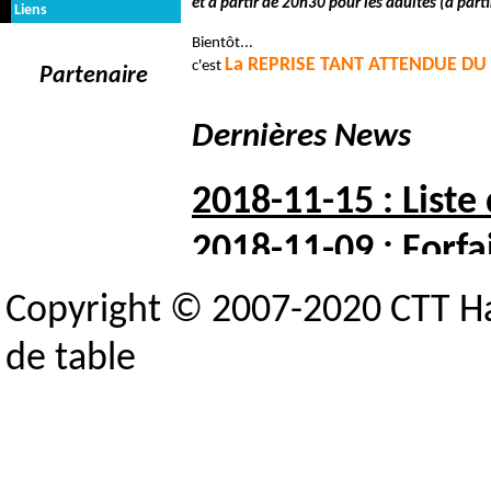
et à partir de 20h30 pour les adultes (à parti
Liens
Bientôt...
La REPRISE TANT ATTENDUE D
c'est
Partenaire
Dernières News
2018-11-15 : Liste
2018-11-09 : Forfai
2018-10-05 : Liste 
Copyright © 2007-2020 CTT H
2018-10-03 : Indisp
de table
2018-09-25 : Crité
Toutes les news