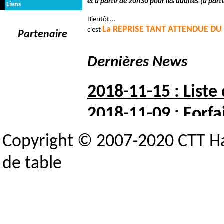
et à partir de 20h30 pour les adultes (à parti
Liens
Bientôt...
La REPRISE TANT ATTENDUE D
c'est
Partenaire
Dernières News
2018-11-15 : Liste
2018-11-09 : Forfai
2018-10-05 : Liste 
Copyright © 2007-2020 CTT H
2018-10-03 : Indisp
de table
2018-09-25 : Crité
Toutes les news