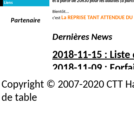
et à partir de 20h30 pour les adultes (à parti
Liens
Bientôt...
La REPRISE TANT ATTENDUE D
c'est
Partenaire
Dernières News
2018-11-15 : Liste
2018-11-09 : Forfai
2018-10-05 : Liste 
Copyright © 2007-2020 CTT H
2018-10-03 : Indisp
de table
2018-09-25 : Crité
Toutes les news