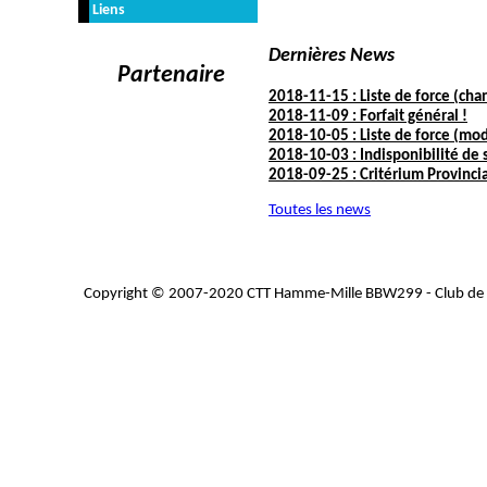
Liens
Dernières News
Partenaire
2018-11-15 : Liste de force (ch
2018-11-09 : Forfait général !
2018-10-05 : Liste de force (modi
2018-10-03 : Indisponibilité de s
2018-09-25 : Critérium Provinci
Toutes les news
Copyright © 2007-2020 CTT Hamme-Mille BBW299 - Club de t