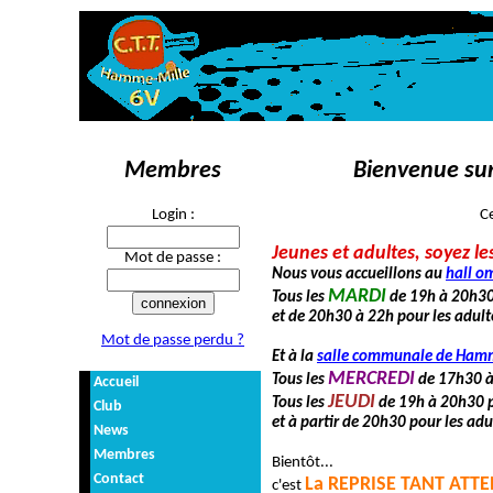
Membres
Bienvenue sur
Login :
C
Jeunes et adultes, soyez le
Mot de passe :
Nous vous accueillons au
hall o
MARDI
Tous les
de 19h à 20h30 
et de 20h30 à 22h pour les adulte
Mot de passe perdu ?
Et à la
salle communale de Ham
MERCREDI
Tous les
de 17h30 à 
Accueil
JEUDI
Tous les
de 19h à 20h30 p
Club
et à partir de 20h30 pour les adu
News
Membres
Bientôt...
Contact
La REPRISE TANT AT
c'est