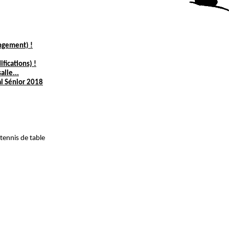
angement) !
fications) !
alle...
al Sénior 2018
ennis de table