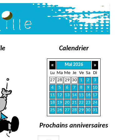
le
Calendrier
«
»
Mai 2026
Lu
Ma
Me
Je
Ve
Sa
Di
27
28
29
30
1
2
3
4
5
6
7
8
9
10
11
12
13
14
15
16
17
18
19
20
21
22
23
24
25
26
27
28
29
30
31
Prochains anniversaires