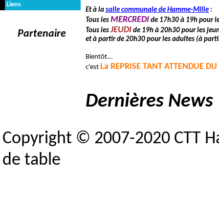
Liens
Et à la
salle communale de Hamme-Mille
:
MERCREDI
Tous les
de 17h30 à 19h pour le
JEUDI
Tous les
de 19h à 20h30 pour les jeun
Partenaire
et à partir de 20h30 pour les adultes (à parti
Bientôt...
La REPRISE TANT ATTENDUE D
c'est
Dernières News
2018-11-15 : Liste
Copyright © 2007-2020 CTT H
2018-11-09 : Forfai
de table
2018-10-05 : Liste 
2018-10-03 : Indisp