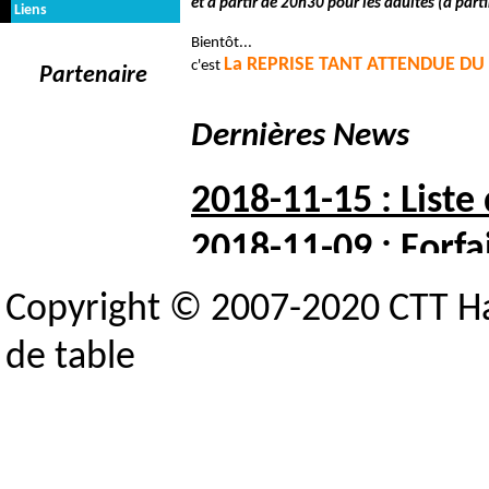
et à partir de 20h30 pour les adultes (à parti
Liens
Bientôt...
La REPRISE TANT ATTENDUE D
c'est
Partenaire
Dernières News
2018-11-15 : Liste
2018-11-09 : Forfai
2018-10-05 : Liste 
Copyright © 2007-2020 CTT H
2018-10-03 : Indisp
de table
2018-09-25 : Crité
Toutes les news